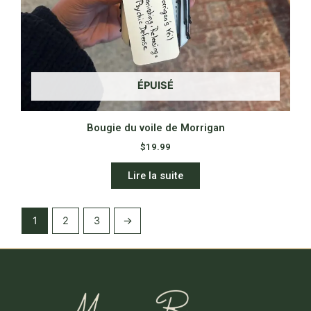
ÉPUISÉ
Bougie du voile de Morrigan
$
19.99
Lire la suite
1
2
3
→