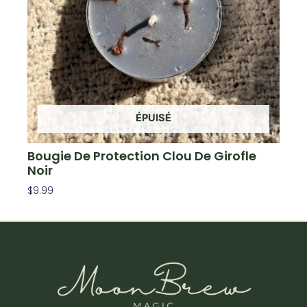
ÉPUISÉ
Bougie De Protection Clou De Girofle
Noir
$
9.99
Lire La Suite