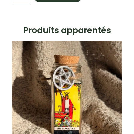
au
thé
vert
Produits apparentés