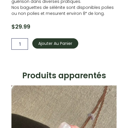
guérison dans diverses pratiques.
Nos baguettes de sélénite sont disponibles polies
ou non polies et mesurent environ 8″ de long.
$
29.99
quantité
de
Ajouter Au Panier
Bâtons
de
sélénite
-
Grand
Produits apparentés
cru