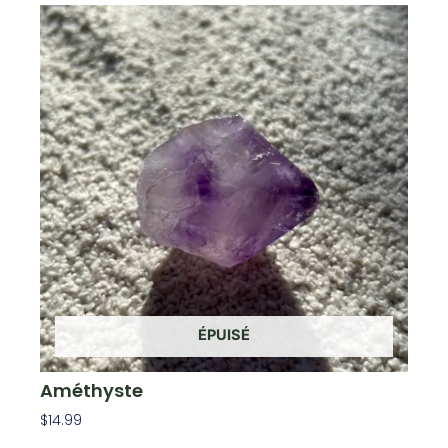
ÉPUISÉ
Améthyste
$
14.99