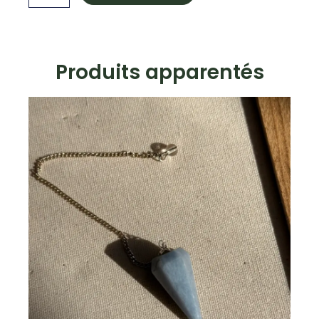
-
Unakite
Produits apparentés