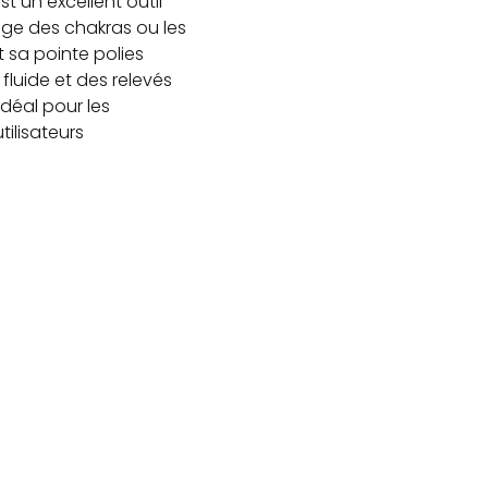
t un excellent outil
rage des chakras ou les
et sa pointe polies
luide et des relevés
 idéal pour les
ilisateurs