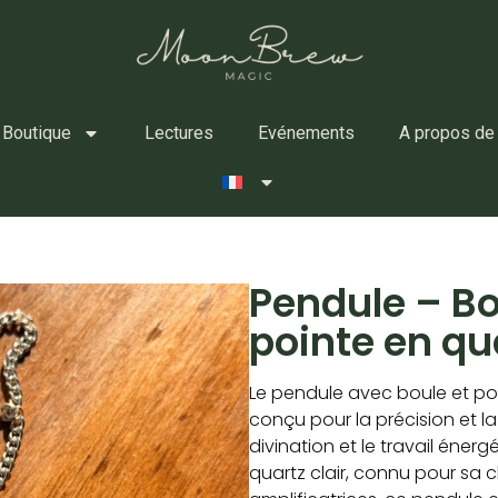
Boutique
Lectures
Evénements
A propos de
Pendule – Bo
pointe en qua
Le pendule avec boule et poi
conçu pour la précision et l
divination et le travail énerg
quartz clair, connu pour sa c