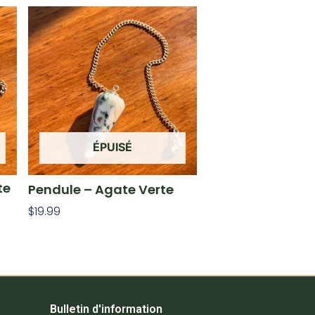
ÉPUISÉ
te
Pendule – Agate Verte
$
19.99
Lire La Suite
Bulletin d'information