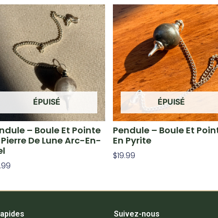
ÉPUISÉ
ÉPUISÉ
ndule – Boule Et Pointe
Pendule – Boule Et Poin
 Pierre De Lune Arc-En-
En Pyrite
el
$
19.99
.99
Lire La Suite
e La Suite
rapides
Suivez-nous