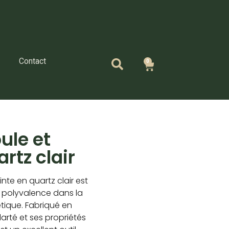
Contact
0
Panier
ule et
rtz clair
nte en quartz clair est
a polyvalence dans la
étique. Fabriqué en
larté et ses propriétés