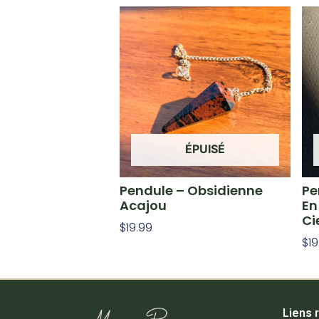
ÉPUISÉ
Pendule – Obsidienne
Pe
Acajou
En
Ci
$
19.99
$
19
Lire La Suite
Lir
Liens 