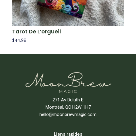
Tarot De L’orgueil
$
44.99
Ajouter Au Panier
271 Av Duluth E
Montréal, QC H2W 1H7
hello@moonbrewmagic.com
Liens rapides