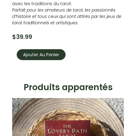
avec les traditions du tarot.
Parfait pour les amateurs de tarot, les passionnés
d’histoire et tous ceux qui sont attirés par les jeux de
tarot traditionnels et artistiques.
$
39.99
quantité
de
Ajouter Au Panier
Tarot
anglais
ancien
Produits apparentés