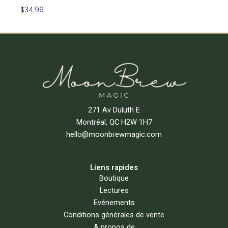
$
34.99
Lire La Suite
271 Av Duluth E
Montréal, QC H2W 1H7
hello@moonbrewmagic.com
Liens rapides
Boutique
Lectures
Evénements
Conditions générales de vente
A propos de